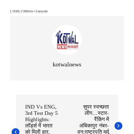
s
e
g
A
b
ra
}, 1000); // 3000ms = 3 seconds
p
o
m
p
o
k
kotwalnews
P
o
IND Vs ENG,
सुपर स्वच्छता
s
3rd Test Day 5
लीग…स्टार-
t
n
Highlights:
रैंकिंग में
a
लॉर्ड्स में भारत
अंबिकापुर नंबर-
v
को मिली हार,
वन:राष्ट्रपति मुर्मू