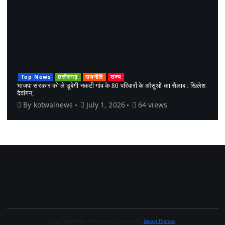
Top News
छत्तीसगढ़
राजनीति
राज्य
भाजपा सरकार को ले डूबेगी नकटी गांव के 80 परिवारों के आँसुओं का सैलाब : खिलेश
देवांगन,
By
kotwalnews
July 1, 2026
64 views
Copyright © 2026 Kotwal News | Powered by
Desert Themes