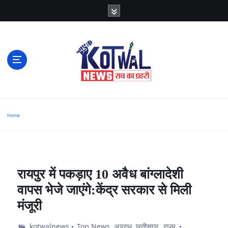
S
k
i
p
t
o
c
o
n
t
e
n
t
सच का प्रहरी
Home
रायपुर में पकड़ाए 10 अवैध बांग्लादेशी
वापस भेजे जाएंगे:केंद्र सरकार से मिली
मंजूरी
kotwalnews
Top News
,
अपराध
,
छत्तीसगढ़
,
राज्य