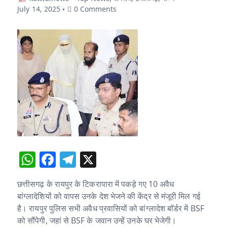
July 14, 2025
0 Comments
W
F
T
X
h
a
el
छत्तीसगढ़ के रायपुर के टिकरापारा में पकड़े गए 10 अवैध
at
c
e
बांग्लादेशियों को वापस उनके देश भेजने की केंद्र से मंजूरी मिल गई
s
e
g
है। रायपुर पुलिस सभी अवैध प्रवासियों को बांग्लादेश बॉर्डर में BSF
A
b
ra
को सौंपेगी, जहां से BSF के जवान उन्हें उनके घर भेजेगी।