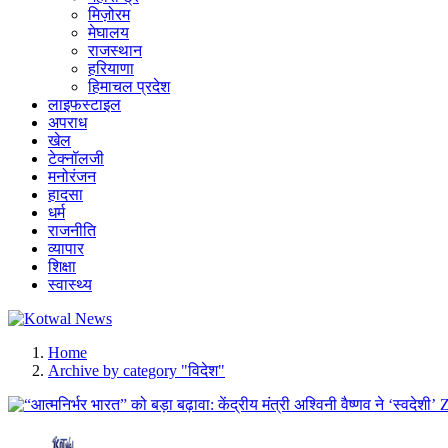
मिज़ोरम
मेघालय
राजस्थान
हरियाणा
हिमाचल प्रदेश
लाइफस्टाइल
अपराध
खेल
टेक्नॉलजी
मनोरंजन
हादसा
धर्म
राजनीति
व्यापार
शिक्षा
स्वास्थ्य
सच का प्रहरी
Home
Archive by category "विदेश"