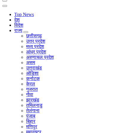
Top News
देश
विदेश
राज्य
छत्तीसगढ़
उत्तर प्रदेश
मध्य प्रदेश
आंध्र प्रदेश
अरुणाचल प्रदेश
असम
उत्तराखंड
ओडिशा
कर्नाटक
केरल
गुजरात
गोवा
झारखंड
तमिलनाडु
तेलंगाना
पंजाब
बिहार
मणिपुर
महाराष्ट्र