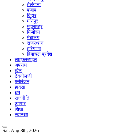
तेलंगाना
पंजाब
बिहार
मणिपुर
महाराष्ट्र
मिज़ोरम
मेघालय
राजस्थान
हरियाणा
हिमाचल प्रदेश
लाइफस्टाइल
अपराध
खेल
टेक्नॉलजी
मनोरंजन
हादसा
धर्म
राजनीति
व्यापार
शिक्षा
स्वास्थ्य
Sat. Aug 8th, 2026