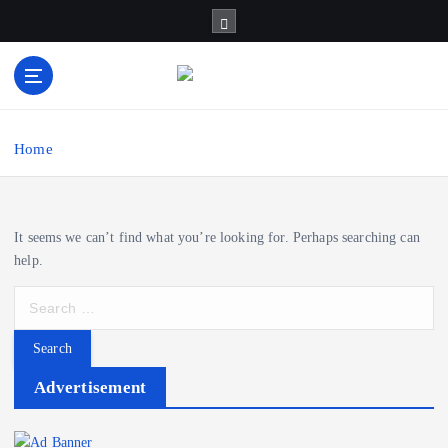
S
k
i
p
t
सच का प्रहरी
o
c
Home
o
n
t
It seems we can’t find what you’re looking for. Perhaps searching can
e
help.
n
t
S
e
a
r
Advertisement
c
h
f