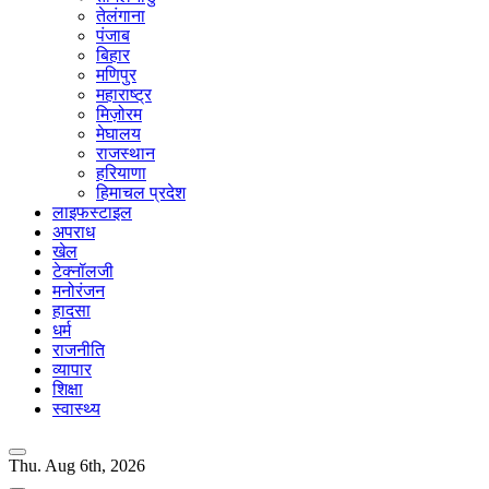
तेलंगाना
पंजाब
बिहार
मणिपुर
महाराष्ट्र
मिज़ोरम
मेघालय
राजस्थान
हरियाणा
हिमाचल प्रदेश
लाइफस्टाइल
अपराध
खेल
टेक्नॉलजी
मनोरंजन
हादसा
धर्म
राजनीति
व्यापार
शिक्षा
स्वास्थ्य
Thu. Aug 6th, 2026