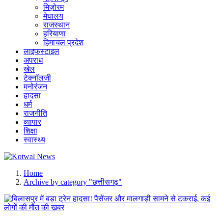
मिज़ोरम
मेघालय
राजस्थान
हरियाणा
हिमाचल प्रदेश
लाइफस्टाइल
अपराध
खेल
टेक्नॉलजी
मनोरंजन
हादसा
धर्म
राजनीति
व्यापार
शिक्षा
स्वास्थ्य
सच का प्रहरी
Home
Archive by category "छत्तीसगढ़"