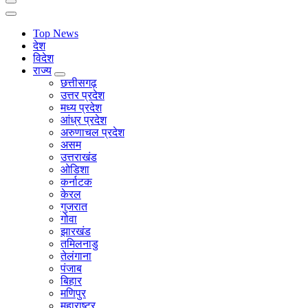
Top News
देश
विदेश
राज्य
छत्तीसगढ़
उत्तर प्रदेश
मध्य प्रदेश
आंध्र प्रदेश
अरुणाचल प्रदेश
असम
उत्तराखंड
ओडिशा
कर्नाटक
केरल
गुजरात
गोवा
झारखंड
तमिलनाडु
तेलंगाना
पंजाब
बिहार
मणिपुर
महाराष्ट्र