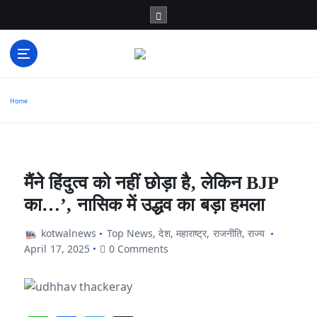
S
k
i
p
t
o
c
सच का प्रहरी
o
n
t
e
Home
n
t
मैंने हिंदुत्व को नहीं छोड़ा है, लेकिन BJP
का…’, नासिक में उद्धव का बड़ा हमला
kotwalnews
Top News
,
देश
,
महाराष्ट्र
,
राजनीति
,
राज्य
April 17, 2025
0 Comments