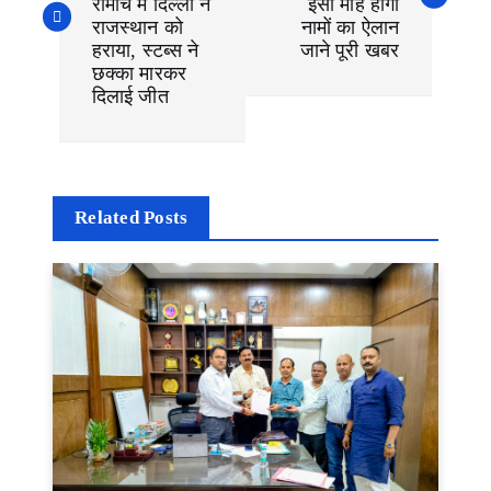
रोमांच में दिल्ली ने
इसी माह होगा
v
राजस्थान को
नामों का ऐलान
i
हराया, स्टब्स ने
जाने पूरी खबर
g
छक्का मारकर
a
दिलाई जीत
t
i
o
n
Related Posts