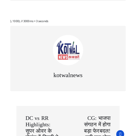
at
c
e
s
e
g
A
b
ra
}, 1000); // 3000ms = 3 seconds
p
o
m
p
o
k
kotwalnews
P
o
DC vs RR
CG: भाजपा
s
Highlights:
संगठन में होगा
t
n
सुपर ओवर के
बड़ा फेरबदल!
a