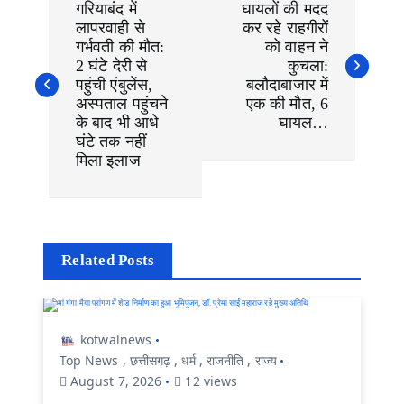
गरियाबंद में
घायलों की मदद
s
लापरवाही से
कर रहे राहगीरों
t
n
गर्भवती की मौत:
को वाहन ने
a
2 घंटे देरी से
कुचला:
v
पहुंची एंबुलेंस,
बलौदाबाजार में
i
अस्पताल पहुंचने
एक की मौत, 6
g
के बाद भी आधे
घायल…
a
घंटे तक नहीं
t
i
मिला इलाज
o
n
Related Posts
kotwalnews
Top News
,
छत्तीसगढ़
,
धर्म
,
राजनीति
,
राज्य
August 7, 2026
12 views