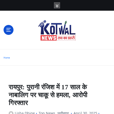
S
k
i
p
t
o
c
o
n
t
e
n
t
सच का प्रहरी
Home
रायपुर: पुरानी रंजिश में 17 साल के
नाबालिग पर चाकू से हमला, आरोपी
गिरफ्तार
Lisha Dhige
Top News
,
छत्तीसगढ़
April 30, 2025