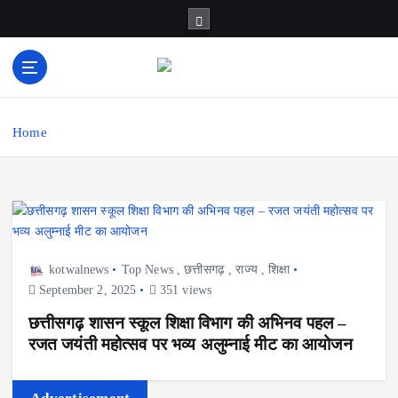
S
k
i
p
t
सच का प्रहरी
o
c
Home
o
n
t
e
n
t
kotwalnews
Top News
,
छत्तीसगढ़
,
राज्य
,
शिक्षा
September 2, 2025
351 views
छत्तीसगढ़ शासन स्कूल शिक्षा विभाग की अभिनव पहल –
रजत जयंती महोत्सव पर भव्य अलुम्नाई मीट का आयोजन