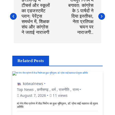
छत्तीसगढ़ में
रायपुर निगम में
s
टीचर्स और स्कूलों
बगावत: कांग्रेस
t
n
का एडजस्टमेंट
के 5 पार्षदों ने
a
प्लान: पेरेंट्स
दिया इस्तीफा,
v
समर्थन में, शिक्षक
नेता प्रतिपक्ष
i
संघ और कांग्रेस
चयन पर
g
ने जताई नाराजगी
नाराजगी..
a
t
i
o
n
Related Posts
kotwalnews
Top News
,
छत्तीसगढ़
,
धर्म
,
राजनीति
,
राज्य
August 7, 2026
11 views
मां गंगा मैया प्रांगण में शेड निर्माण का हुआ भूमिपूजन, डॉ. प्रेमा साईं महाराज रहे मुख्य
अतिथि