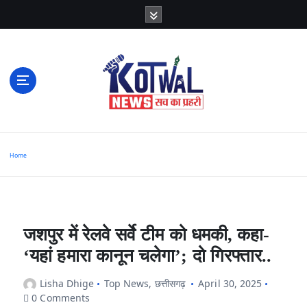
S
k
i
p
t
o
c
o
n
t
e
n
t
सच का प्रहरी
Home
जशपुर में रेलवे सर्वे टीम को धमकी, कहा-
‘यहां हमारा कानून चलेगा’; दो गिरफ्तार..
Lisha Dhige
Top News
,
छत्तीसगढ़
April 30, 2025
0 Comments