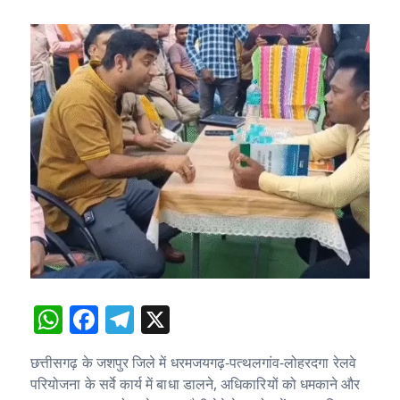
W
F
T
X
h
a
el
छत्तीसगढ़ के जशपुर जिले में धरमजयगढ़-पत्थलगांव-लोहरदगा रेलवे
at
c
e
परियोजना के सर्वे कार्य में बाधा डालने, अधिकारियों को धमकाने और