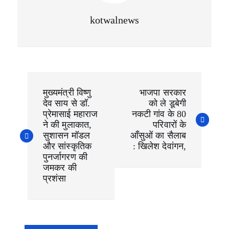
kotwalnews
P
o
मुख्यमंत्री विष्णु
भाजपा सरकार
s
देव साय से डॉ.
को ले डूबेगी
t
n
प्रेमासाई महाराज
नकटी गांव के 80
a
ने की मुलाकात,
परिवारों के
v
सुशासन मॉडल
आँसुओं का सैलाब
i
और सांस्कृतिक
: खिलेश देवांगन,
g
पुनर्जागरण की
a
जमकर की
t
i
प्रशंसा
o
n