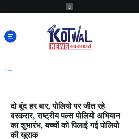
S
k
i
p
t
o
c
o
n
t
e
n
t
सच का प्रहरी
Home
दो बूंद हर बार, पोलियो पर जीत रहे
बरकरार, राष्ट्रीय पल्स पोलियो अभियान
का शुभारंभ, बच्चों को पिलाई गई पोलियो
की खुराक