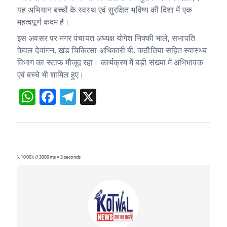
यह अभियान बच्चों के स्वस्थ एवं सुरक्षित भविष्य की दिशा में एक
महत्वपूर्ण कदम है।
इस अवसर पर नगर पंचायत अध्यक्ष योगेश निक्की भाले, सभापति
केवल देवांगन, खंड चिकित्सा अधिकारी बी. कठौतिया सहित स्वास्थ्य
विभाग का स्टाफ मौजूद रहा। कार्यक्रम में बड़ी संख्या में अभिभावक
एवं बच्चे भी शामिल हुए।
W
F
T
X
h
a
el
at
c
e
s
e
g
A
b
ra
}, 1000); // 3000ms = 3 seconds
p
o
m
p
o
k