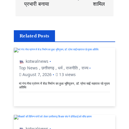
प्रभारी बनाया
शामिल
t
i
o
n
Related Posts
kotwalnews
Top News
,
छत्तीसगढ़
,
धर्म
,
राजनीति
,
राज्य
August 7, 2026
13 views
मां गंगा मैया प्रांगण में शेड निर्माण का हुआ भूमिपूजन, डॉ. प्रेमा साईं महाराज रहे मुख्य
अतिथि
kotwalnews