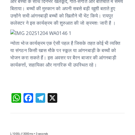
और बच्चों के साथ दिनभर खेलकूद, गीत-संगीत और बातचीत में समय
p
o
बिताया। बच्चों की मुस्कान को अपनी सबसे बड़ी खुशी बताते हुए
k
उन्होंने सभी आंगनबाड़ी बच्चों को खिलौने भी भेंट किये। रायपुर
कलेक्टर ने इस कार्यक्रम की शुरुआत की जो क्रमशः जारी है ।
न्योता भोज कार्यक्रम एक ऐसी पहल है जिसके तहत कोई भी व्यक्ति
या संगठन किसी खास मौके पर स्कूल या आंगनबाड़ी के बच्चों को
भोजन करा सकते हैं। इस अवसर पर बैरन बाजार की आंगनबाड़ी
कार्यकर्त्ता, सहायिका और नागरिक भी उपस्थित रहे।
W
F
T
X
h
a
el
at
c
e
s
e
g
}, 1000); // 3000ms = 3 seconds