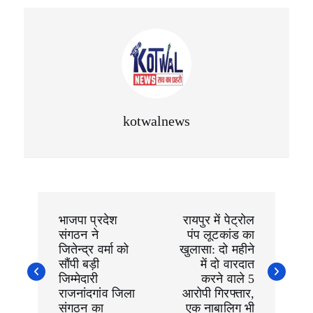
A
b
ra
p
o
m
p
o
k
kotwalnews
P
o
भाजपा प्रदेश
रायपुर में पेट्रोल
s
संगठन ने
पंप लूटकांड का
t
n
जितेन्द्र वर्मा को
खुलासा: दो महीने
a
सौंपी बड़ी
में दो वारदात
v
जिम्मेदारी
करने वाले 5
i
राजनांदगांव जिला
आरोपी गिरफ्तार,
g
संगठन का
एक नाबालिग भी
a