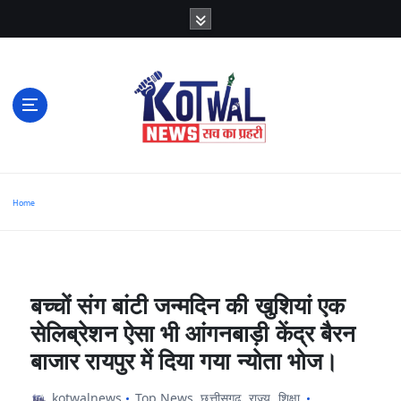
S
k
i
p
t
o
c
o
n
t
e
n
t
सच का प्रहरी
Home
बच्चों संग बांटी जन्मदिन की खुशियां एक
सेलिब्रेशन ऐसा भी आंगनबाड़ी केंद्र बैरन
बाजार रायपुर में दिया गया न्योता भोज।
kotwalnews
Top News
,
छत्तीसगढ़
,
राज्य
,
शिक्षा