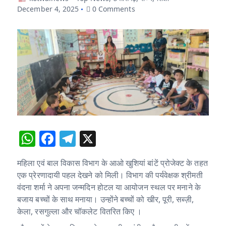
December 4, 2025
0 Comments
W
F
T
X
h
a
el
महिला एवं बाल विकास विभाग के आओ खुशियां बांटें प्रोजेक्ट के तहत
at
c
e
एक प्रेरणादायी पहल देखने को मिली। विभाग की पर्यवेक्षक श्रीमती
s
e
g
वंदना शर्मा ने अपना जन्मदिन होटल या आयोजन स्थल पर मनाने के
A
b
ra
बजाय बच्चों के साथ मनाया। उन्होंने बच्चों को खीर, पूरी, सब्ज़ी,
केला, रसगुल्ला और चॉकलेट वितरित किए ।
p
o
m